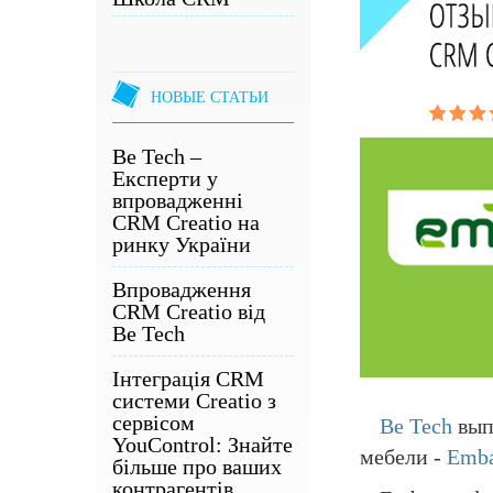
НОВЫЕ СТАТЬИ
Be Tech –
Експерти у
впровадженні
CRM Creatio на
ринку України
Впровадження
CRM Creatio від
Be Tech
Інтеграція CRM
системи Creatio з
сервісом
Be Tech
вып
YouControl: Знайте
мебели -
Emb
більше про ваших
контрагентів