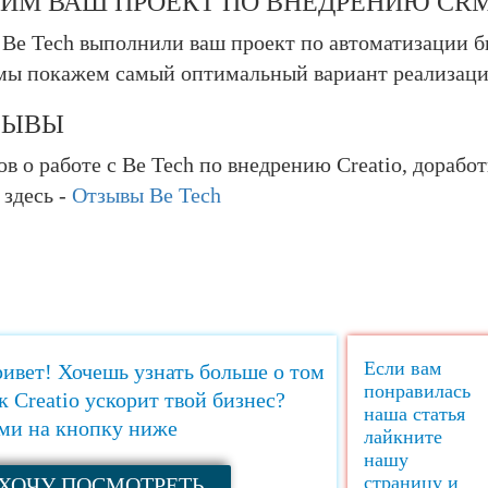
ИМ ВАШ ПРОЕКТ ПО ВНЕДРЕНИЮ CRM
 Be Tech выполнили ваш проект по автоматизации 
мы покажем самый оптимальный вариант реализац
ЗЫВЫ
в о работе с Be Tech по внедрению Creatio, дорабо
 здесь -
Отзывы Be Tech
Если вам
ивет! Хочешь узнать больше о том
понравилась
к Creatio ускорит твой бизнес?
наша статья
и на кнопку ниже
лайкните
нашу
страницу и
ХОЧУ ПОСМОТРЕТЬ