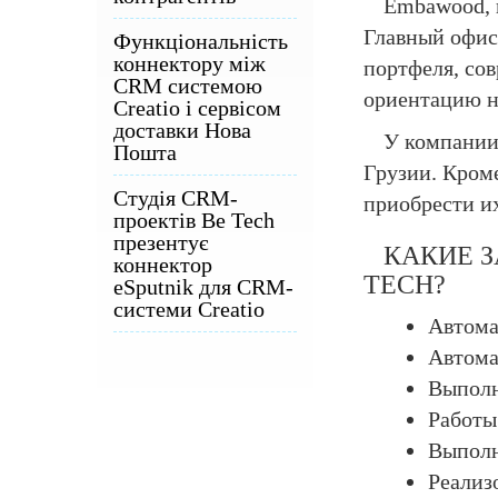
Embawood, 
Главный офис
Функціональність
коннектору між
портфеля, со
CRM системою
ориентацию н
Creatio і сервісом
доставки Нова
У компании 
Пошта
Грузии. Кром
Студія CRM-
приобрести и
проектів Be Tech
презентує
КАКИЕ 
коннектор
TECH?
eSputnik для CRM-
системи Creatio
Автома
Автома
Выполн
Работы
Выполн
Реализ