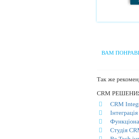
ВАМ ПОНРАВ
Так же рекомен
CRM РЕШЕНИЯ
CRM Integr
Інтеграція
Функціона
Студія CR
Be Tech і