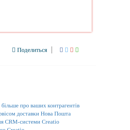
Поделиться
е більше про ваших контрагентів
рвісом доставки Нова Пошта
ля CRM-системи Creatio
ою Creatio