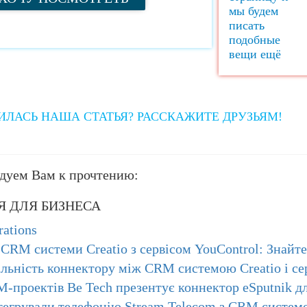
мы будем
писать
подобные
вещи ещё
ИЛАСЬ НАША СТАТЬЯ? РАССКАЖИТЕ ДРУЗЬЯМ!
дуем Вам к прочтению:
 ДЛЯ БИЗНЕСА
ations
 CRM системи Creatio з сервісом YouControl: Знайт
льність коннектору між CRM системою Creatio і се
M-проектів Be Tech презентує коннектор eSputnik д
нтегрували телефонію Stream Telecom з CRM систем