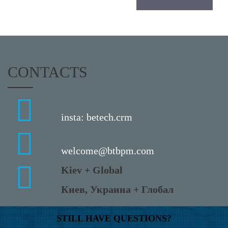
CONTACTS
insta: betech.crm
welcome@btbpm.com
Kiev + Global
Киев, Украина + Глобал
STILL HAVE QUESTIONS?