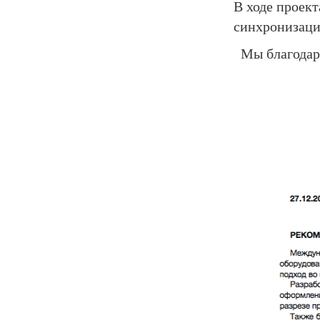
В ходе проект
синхронизац
Мы благода