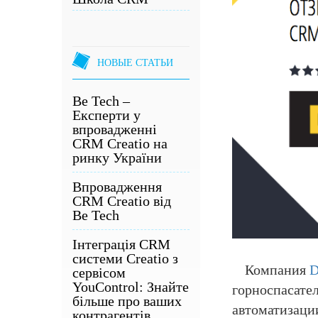
НОВЫЕ СТАТЬИ
Be Tech –
Експерти у
впровадженні
CRM Creatio на
ринку України
Впровадження
CRM Creatio від
Be Tech
Інтеграція CRM
системи Creatio з
Компания
сервісом
YouControl: Знайте
горноспасате
більше про ваших
автоматизаци
контрагентів