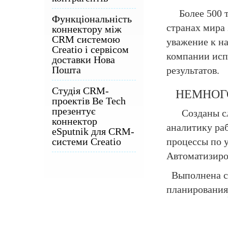
Более 500 ты
Функціональність
странах мира
коннектору між
CRM системою
уважение к н
Creatio і сервісом
компании исп
доставки Нова
Пошта
результатов.
Студія CRM-
НЕМНОГО
проектів Be Tech
презентує
Созданы сло
коннектор
аналитику ра
eSputnik для CRM-
системи Creatio
процессы по у
Автоматизиро
Выполнена с
планирования