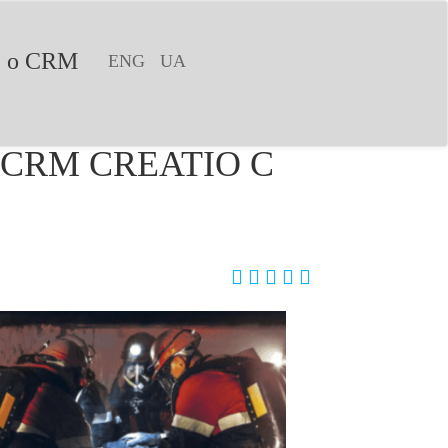
е о CRM
ENG
UA
 CRM CREATIO С