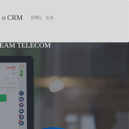
е о CRM
ENG
UA
REAM TELECOM