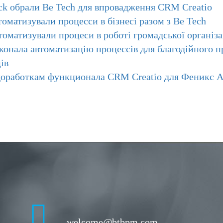
ck обрали Be Tech для впровадження CRM Creatio
томатизували процесси в бізнесі разом з Be Tech
томатизували процеси в роботі громадської організ
иконала автоматизацію процессів для благодійного
ів
доработкам функционала CRM Creatio для Феникс Аг
welcome@btbpm.com