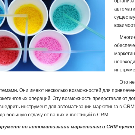
организа
автомати
существу
взаимоот
Многие
обеспече
маркетинг
необходи
инструме
Это не
темами. Они имеют несколько возможностей для привлечени
ркетинговых операций. Эту возможность предоставляют доп
недрить инструмент для автоматизации маркетинга в CRM? 
здо большую отдачу от ваших инвестиций в CRM.
трумент по автоматизации маркетинга и CRM нужно