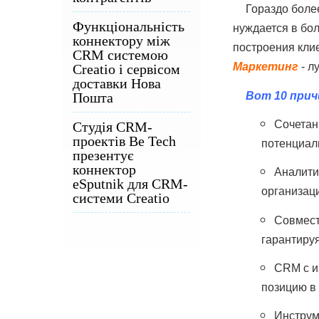
Гораздо боле
Функціональність
нуждается в бо
коннектору між
построения кли
CRM системою
Маркетинг
 - 
Creatio і сервісом
доставки Нова
Вот 10 при
Пошта
Сочетан
Студія CRM-
проектів Be Tech
потенциал
презентує
коннектор
Аналити
eSputnik для CRM-
организац
системи Creatio
Совмест
гарантируя
CRM с и
позицию в 
Инструм