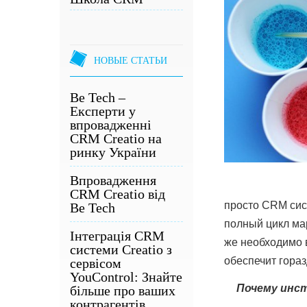
НОВЫЕ СТАТЬИ
Be Tech –
Експерти у
впровадженні
CRM Creatio на
ринку України
Впровадження
CRM Creatio від
просто CRM сис
Be Tech
полный цикл ма
Інтеграція CRM
же необходимо в
системи Creatio з
обеспечит гора
сервісом
YouControl: Знайте
Почему инс
більше про ваших
контрагентів