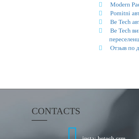
Modern Pa
Pomitni ав
Be Tech ав
Be Tech в
переселенц
Отзыв по 
CONTACTS
insta: betech.crm