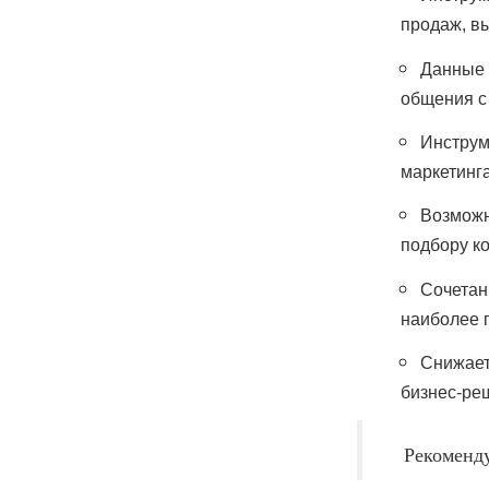
продаж, в
Данные 
общения с
Инструм
маркетинга
Возможн
подбору ко
Сочетан
наиболее 
Снижает
бизнес-ре
Рекоменд