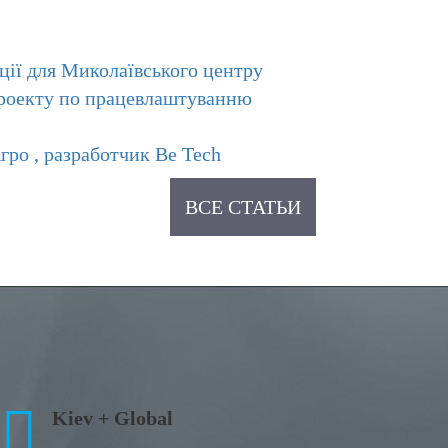
ації для Миколаївського центру
 проекту по працевлаштуванню
ро , разработчик Be Tech
ВСЕ СТАТЬИ
Kiev + Global